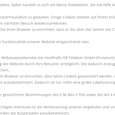
ies. Dabei handelt es sich um kleine Textdateien, die mit Hilfe 
tzerfreundlich zu gestalten. Einige Cookies bleiben auf Ihrem Endg
eim nächsten Besuch wiederzuerkennen.
ie Ihren Browser so einrichten, dass er Sie über das Setzen von C
e Funktionalität unserer Website eingeschränkt sein.
Webanalysedienstes bei HostProfis ISP Telekom GmbH (Firmensitz
g der Website durch Ihre Benutzer ermöglicht. Die dadurch erzeu
chert.
en Browser so einrichten, dass keine Cookies gespeichert werden. I
t pseudonymisiert. Dadurch ist nur mehr eine grobe Lokalisierung
er gesetzlichen Bestimmungen des § 96 Abs 3 TKG sowie des Art 6 Ab
htigtes Interesse) ist die Verbesserung unseres Angebotes und un
werden die Nutzerdaten pseudonymisiert.