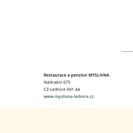
Ich bin ein Textblock. Klicken Sie auf den Be
tellus, luctus nec ullamcorper mattis, pulvin
Restaurace a penzion MYSLIVNA
Nádražní 675
CZ-Lednice 691 44
www.myslivna-lednice.cz
as