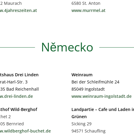
12 Maurach
6580 St. Anton
.4jahreszeiten.at
www.murrmel.at
Německo
tshaus Drei Linden
Weinraum
rat-Harl-Str. 3
Bei der Schleifmühle 24
35 Bad Reichenhall
85049 Ingolstadt
.drei-linden.de
www.weinraum-ingolstadt.de
thof Wild-Berghof
Landpartie – Cafe und Laden 
het 2
Grünen
05 Bernried
Sicking 29
.wildberghof-buchet.de
94571 Schaufling