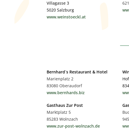
Villagasse 3
62
5020 Salzburg
www
www.weinstoeckl.at
Bernhard´s Restaurant & Hotel
Wir
Marienplatz 2
Hof
83080 Oberaudorf
834
www.bernhards.biz
www
Gasthaus Zur Post
Gas
Marktplatz 5
Buc
85283 Wolnzach
945
www.zur-post-wolnzach.de
www