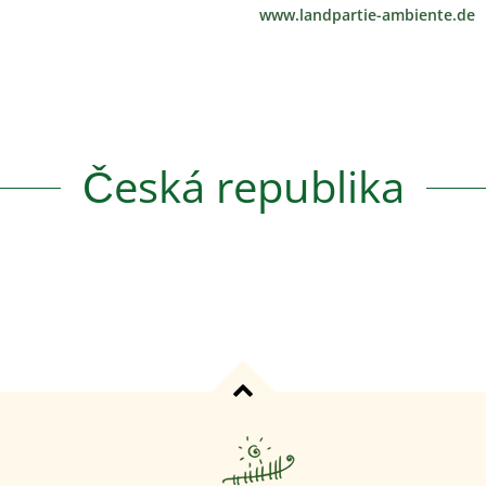
www.landpartie-ambiente.de
Česká republika
arbeiten Button um diesen Text zu ändern. Lorem ipsum dolor sit ame
ar dapibus leo.